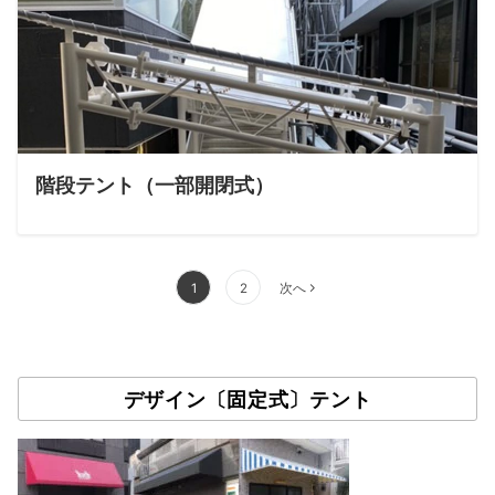
階段テント（一部開閉式）
投
1
2
次へ
稿
の
ペ
ー
デザイン〔固定式〕テント
ジ
送
り