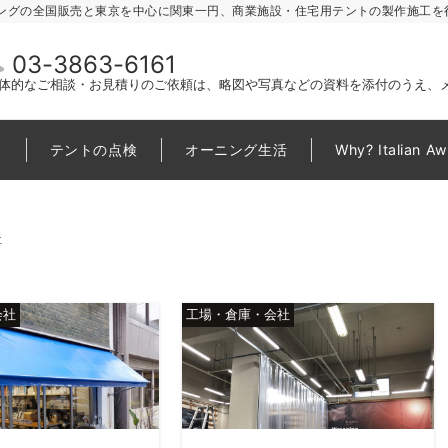
ングの全国販売と東京を中心に関東一円、商業施設・住宅用テントの製作施工を
03-3863-6161
体的なご相談・お見積りのご依頼は、略図や写真などの資料を添付のうえ、
テントの点検
オーニング生活
Why? Italian A
社
会社
工場・倉庫・会社