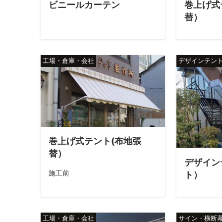
ビニールカーテン
巻上げ式
替）
工場・倉庫・会社
デザインテン
巻上げ式テント(布地張
替）
デザイン
施工前
ト）
工場・倉庫・会社
サイン・横断