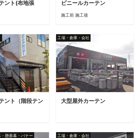
テント(布地張
ビニールカーテン
施工前 施工後
ト
工場・倉庫・会社
テント（階段テン
大型屋外カーテン
幕・懸垂幕・バナー
工場・倉庫・会社