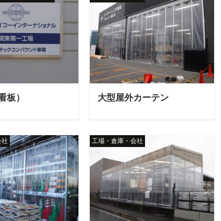
看板）
大型屋外カーテン
会社
工場・倉庫・会社