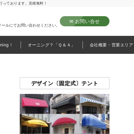
行っております。見積無料！
✉ お問い合せ
メールにてお問い合わせください。
wning！
オーニング？「Ｑ＆Ａ」
会社概要・営業エリア
デザイン〔固定式〕テント