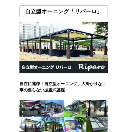
自立型オーニング「リパーロ」
自在に連棟！自立型オーニング。大掛かりな工
事の要らない据置式基礎