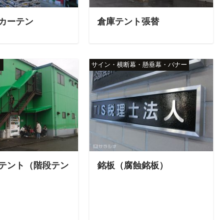
カーテン
倉庫テント張替
ト
サイン・横断幕・懸垂幕・バナー
テント（階段テン
銘板（腐蝕銘板）