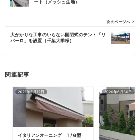
ート（メッシュ生地）
ナ
ビ
ゲ
次のページへ
ー
大がかりな工事のいらない開閉式のテント「リ
シ
パーロ」を設置（千葉大学様）
ョ
ン
関連記事
2021年6月17日
2020年6月30日
イタリアンオーニング Ｔ/Ｇ型