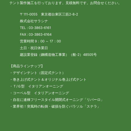
テント製作施工を行っております。見積無料です。お問合せください。
〒111-0055 東京都台東区三筋2-8-2
株式会社サラシナ
TEL : 03-3863-6161
FAX : 03-3863-6164
営業時間 9：00 ～ 17：00
土日・祝日休業日
建設業登録（鋼構造物工事業）（般-2）48505号
【商品ラインナップ】
・デザインテント（固定式テント）
・巻き上げ式テント＆オリジナル巻上げ式テント
・Ｔ/Ｇ型 イタリアンオーニング
・コーベル型 イタリアンオーニング
・自在に連棟フリースタイル開閉式オーニング「リパーロ」
・業界初！突風時の転倒・破損を防ぐパラソル「ステラ」