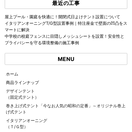
最近の工事
屋上プール・園庭を快適に！開閉式日よけテント設置について
イタリアンオーニングT/G型設置事例｜特注座金で壁面の凹凸をス
マートに解決
中学校の校庭フェンスに目隠しメッシュシートを設置！安全性と
プライバシーを守る環境整備の施工事例
MENU
ホーム
商品ラインナップ
デザインテント
（固定式テント）
巻き上げ式テント「今なお人気の昭和の定番」～オリジナル巻上
げ式テント
イタリアンオーニング
（Ｔ/Ｇ型）