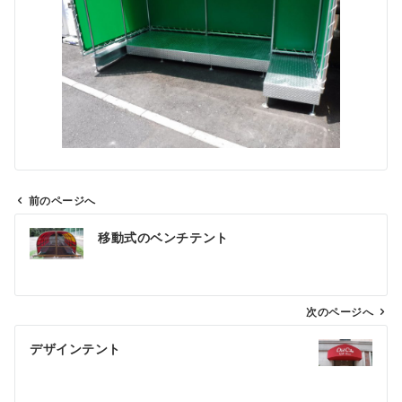
前のページへ
投
移動式のベンチテント
稿
ナ
ビ
ゲ
次のページへ
ー
デザインテント
シ
ョ