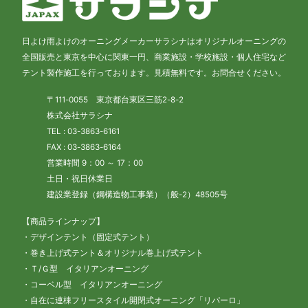
日よけ雨よけのオーニングメーカーサラシナはオリジナルオーニングの
全国販売と東京を中心に関東一円、商業施設・学校施設・個人住宅など
テント製作施工を行っております。見積無料です。お問合せください。
〒111-0055 東京都台東区三筋2-8-2
株式会社サラシナ
TEL : 03-3863-6161
FAX : 03-3863-6164
営業時間 9：00 ～ 17：00
土日・祝日休業日
建設業登録（鋼構造物工事業）（般-2）48505号
【商品ラインナップ】
・デザインテント（固定式テント）
・巻き上げ式テント＆オリジナル巻上げ式テント
・Ｔ/Ｇ型 イタリアンオーニング
・コーベル型 イタリアンオーニング
・自在に連棟フリースタイル開閉式オーニング「リパーロ」