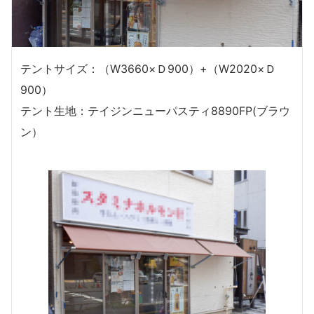
テントサイズ：（W3660×Ｄ900）+（W2020×Ｄ
900）
テント生地：テイジンニューパスティ8890FP(ブラウ
ン）