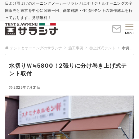
日よけ雨よけのオーニングメーカーサラシナはオリジナルオーニングの全
国販売と東京を中心に関東一円、商業施設・住宅用テントの製作施工を行
っております。見積無料！
Menu
テントとオーニングのサラシナ
施工事例
巻上げ式テント
水切りＷ≒5800！2張りに分け巻き上げ式テント取付
水切りＷ≒5800！2張りに分け巻き上げ式テ
ント取付
2025年7月31日