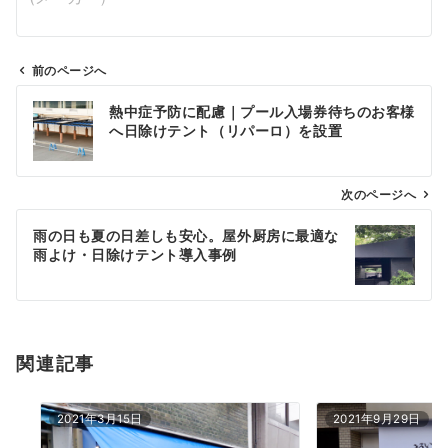
前のページへ
投
熱中症予防に配慮｜プール入場券待ちのお客様
稿
へ日除けテント（リパーロ）を設置
ナ
ビ
ゲ
次のページへ
ー
雨の日も夏の日差しも安心。屋外厨房に最適な
シ
雨よけ・日除けテント導入事例
ョ
ン
関連記事
2021年3月15日
2021年9月29日