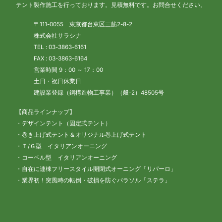
テント製作施工を行っております。見積無料です。お問合せください。
〒111-0055 東京都台東区三筋2-8-2
株式会社サラシナ
TEL : 03-3863-6161
FAX : 03-3863-6164
営業時間 9：00 ～ 17：00
土日・祝日休業日
建設業登録（鋼構造物工事業）（般-2）48505号
【商品ラインナップ】
・デザインテント（固定式テント）
・巻き上げ式テント＆オリジナル巻上げ式テント
・Ｔ/Ｇ型 イタリアンオーニング
・コーベル型 イタリアンオーニング
・自在に連棟フリースタイル開閉式オーニング「リパーロ」
・業界初！突風時の転倒・破損を防ぐパラソル「ステラ」