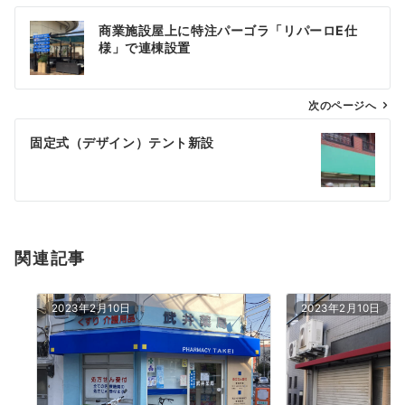
投
商業施設屋上に特注パーゴラ「リパーロE仕
稿
様」で連棟設置
ナ
ビ
ゲ
次のページへ
ー
固定式（デザイン）テント新設
シ
ョ
ン
関連記事
2023年2月10日
2023年2月10日