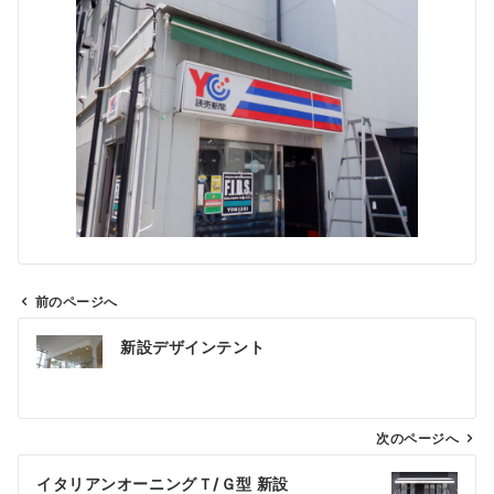
前のページへ
投
新設デザインテント
稿
ナ
ビ
ゲ
次のページへ
ー
イタリアンオーニングＴ/Ｇ型 新設