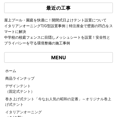
最近の工事
屋上プール・園庭を快適に！開閉式日よけテント設置について
イタリアンオーニングT/G型設置事例｜特注座金で壁面の凹凸をス
マートに解決
中学校の校庭フェンスに目隠しメッシュシートを設置！安全性と
プライバシーを守る環境整備の施工事例
MENU
ホーム
商品ラインナップ
デザインテント
（固定式テント）
巻き上げ式テント「今なお人気の昭和の定番」～オリジナル巻上
げ式テント
イタリアンオーニング