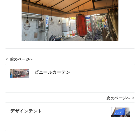
前のページへ
投
ビニールカーテン
稿
ナ
ビ
ゲ
次のページへ
ー
デザインテント
シ
ョ
ン