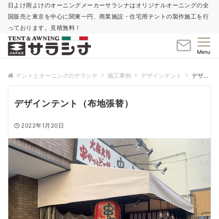
日よけ雨よけのオーニングメーカーサラシナはオリジナルオーニングの全
国販売と東京を中心に関東一円、商業施設・住宅用テントの製作施工を行
っております。見積無料！
Menu
テントとオーニングのサラシナ
施工事例
デザインテント
デザインテント（布地張替）
デザインテント（布地張替）
2022年1月20日