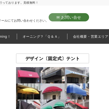
行っております。見積無料！
✉ お問い合せ
メールにてお問い合わせください。
wning！
オーニング？「Ｑ＆Ａ」
会社概要・営業エリア
デザイン〔固定式〕テント