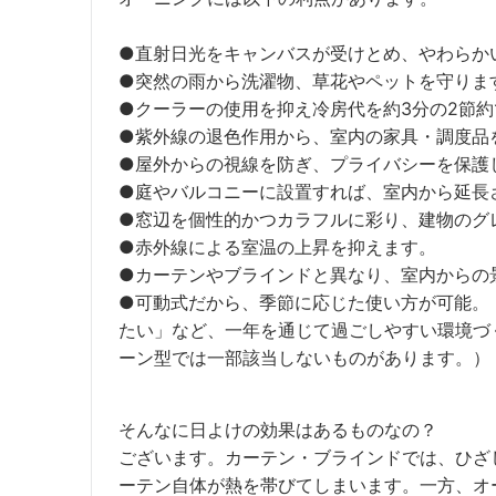
●直射日光をキャンバスが受けとめ、やわらか
●突然の雨から洗濯物、草花やペットを守りま
●クーラーの使用を抑え冷房代を約3分の2節
●紫外線の退色作用から、室内の家具・調度品
●屋外からの視線を防ぎ、プライバシーを保護
●庭やバルコニーに設置すれば、室内から延長
●窓辺を個性的かつカラフルに彩り、建物のグ
●赤外線による室温の上昇を抑えます。
●カーテンやブラインドと異なり、室内からの
●可動式だから、季節に応じた使い方が可能。
たい」など、一年を通じて過ごしやすい環境づ
ーン型では一部該当しないものがあります。）
そんなに日よけの効果はあるものなの？
ございます。カーテン・ブラインドでは、ひざ
ーテン自体が熱を帯びてしまいます。一方、オ