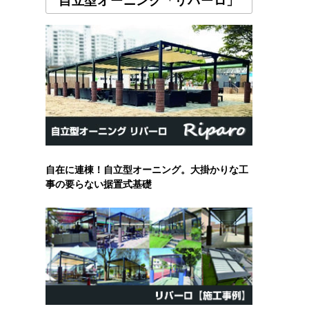
自立型オーニング「リパーロ」
自在に連棟！自立型オーニング。大掛かりな工
事の要らない据置式基礎