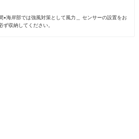
間•海岸部では強風対策として風力＿ センサーの設置をお
必ず収納してください。