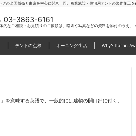
ングの全国販売と東京を中心に関東一円、商業施設・住宅用テントの製作施工を
03-3863-6161
体的なご相談・お見積りのご依頼は、略図や写真などの資料を添付のうえ、
テントの点検
オーニング生活
Why? Italian A
よけ」を意味する英語で、一般的には建物の開口部に付く、